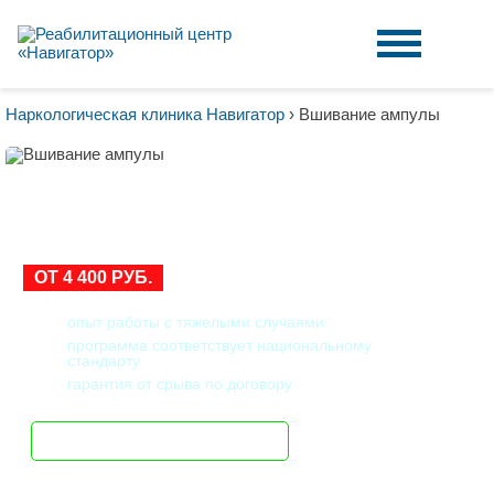
Наркологическая клиника Навигатор
›
Вшивание ампулы
ВШИВАНИЕ АМПУЛЫ В
РОСТОВЕ-НА-ДОНУ
ОТ 4 400 РУБ.
опыт работы с тяжелыми случаями
программа соответствует национальному
стандарту
гарантия от срыва по договору
записаться на прием