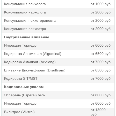
заболевания сердечно-сосудистой системы,
Консультация психолога
от 1000 руб.
онкологические болезни,
Консультация нарколога
от 2000 руб.
отклонения в психике,
Консультация психотерапевта
от 2000 руб.
органические поражения мозга, ЦНС,
Консультация психиатра
от 2000 руб.
проблемы с дыхательной системой.
Внутривенное вливание
Последствиями введения препарата могут стать
Инъекция Торпедо
от 6000 руб.
небольшое покраснение в месте инъекции или зуд, но эти
Кодировка Алгоминал (Algominal)
от 6500 руб.
проявления проходят быстро. Процедура укола от
алкоголизма редко назначается пожилым пациентам, так
Кодировка Аквилонг (Acvilong)
от 7500 руб.
как их изношенный организм может дать
непредсказуемую реакцию.
Вливание Дисульфирам (Disulfiram)
от 6500 руб.
Кодировка SIT/MST
от 7000 руб.
Важным правилом является полный отказ от спиртного
Кодирование уколом
после кодирования, так как в сочетании с лекарством он
приведет к неприятным последствиям – тошноте, тремору
Эспераль (Esperal) гель
от 8000 руб.
конечностей, головокружению, головным и мышечным
болям.
Инъекция Торпедо
от 6000 руб.
от 13000
Вивитрол (Vivitrol)
руб.
Кодировка уколом может выполняться на дому, если