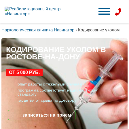
Наркологическая клиника Навигатор
›
Кодирование уколом
КОДИРОВАНИЕ УКОЛОМ В
РОСТОВЕ-НА-ДОНУ
ОТ 5 000 РУБ.
опыт работы с тяжелыми случаями
программа соответствует национальному
стандарту
гарантия от срыва по договору
записаться на прием