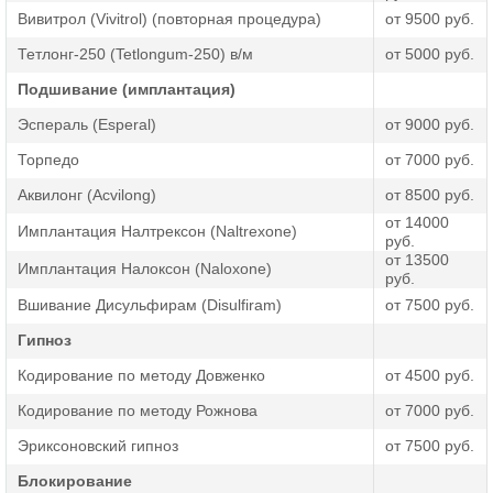
позволяет состояние пациента. Звоните, и мы расскажем
Вивитрол (Vivitrol) (повторная процедура)
от 9500 руб.
вам о деталях манипуляции. Проводим предварительную
Тетлонг-250 (Tetlongum-250) в/м
от 5000 руб.
детоксикацию и предлагаем комплексное лечение
зависимости.
Подшивание (имплантация)
Эспераль (Esperal)
от 9000 руб.
Торпедо
от 7000 руб.
Аквилонг (Acvilong)
от 8500 руб.
от 14000
Имплантация Налтрексон (Naltrexone)
руб.
от 13500
Имплантация Налоксон (Naloxone)
руб.
Вшивание Дисульфирам (Disulfiram)
от 7500 руб.
Гипноз
Кодирование по методу Довженко
от 4500 руб.
Кодирование по методу Рожнова
от 7000 руб.
Эриксоновский гипноз
от 7500 руб.
Блокирование