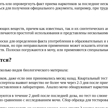
ить или опровергнуть факт приема наркотиков за последние неск
ся для получения официального документа, например, при трудо
щих веществ, причем как известных, так и их синтетических ан
тличаются простотой использования и представлены нескольким
оски для определения факта употребления в образовательных и 
тиков, но при неправильном применении может исказить итоговы
ств. Полоски погружаются в мочу, или применяются специальны
тся?
колько видов биологического материала:
ков, даже если они принимались месяц назад. Квартальный тест 
спертиза выявит вещество не более чем через 2-3 дня после при
едоставления в лабораторию. Анализ мочи обнаруживает наркотики
ются в течение 2 дней после последней дозы, но тест по слюне
о сравнению с исследованием мочи. Сбор образца для тестирова