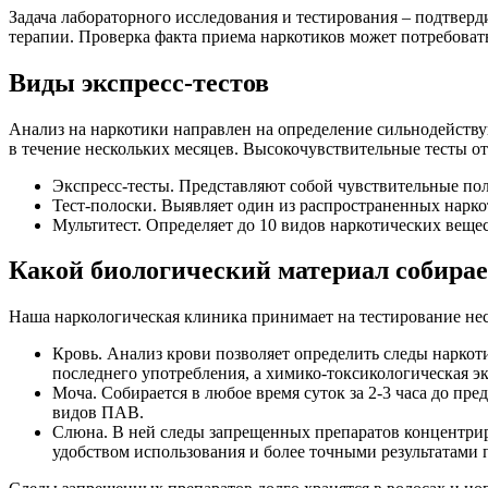
Задача лабораторного исследования и тестирования – подтверд
терапии. Проверка факта приема наркотиков может потребовать
Виды экспресс-тестов
Анализ на наркотики направлен на определение сильнодействую
в течение нескольких месяцев. Высокочувствительные тесты о
Экспресс-тесты. Представляют собой чувствительные пол
Тест-полоски. Выявляет один из распространенных нарко
Мультитест. Определяет до 10 видов наркотических веще
Какой биологический материал собирае
Наша наркологическая клиника принимает на тестирование нес
Кровь. Анализ крови позволяет определить следы наркоти
последнего употребления, а химико-токсикологическая эк
Моча. Собирается в любое время суток за 2-3 часа до пр
видов ПАВ.
Слюна. В ней следы запрещенных препаратов концентриру
удобством использования и более точными результатами п