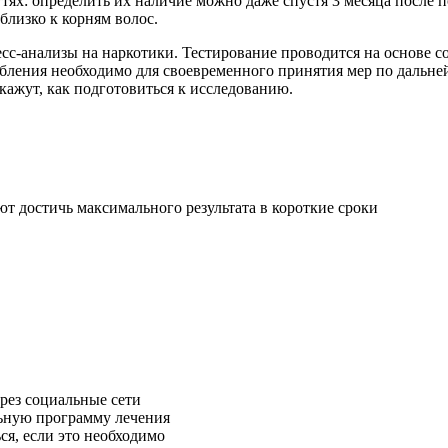
тях: определить их наличие можно даже спустя 3 месяца после п
близко к корням волос.
есс-анализы на наркотики. Тестирование проводится на основе 
ебления необходимо для своевременного принятия мер по дальн
кажут, как подготовиться к исследованию.
т достичь максимального результата в короткие сроки
рез социальные сети
ьную программу лечения
ся, если это необходимо