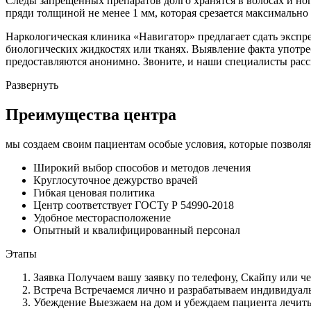
Следы запрещенных препаратов долго хранятся в волосах и ног
пряди толщиной не менее 1 мм, которая срезается максимально 
Наркологическая клиника «Навигатор» предлагает сдать экспр
биологических жидкостях или тканях. Выявление факта употр
предоставляются анонимно. Звоните, и наши специалисты расс
Развернуть
Преимущества центра
мы создаем своим пациентам особые условия, которые позволяю
Широкий выбор способов и
методов лечения
Круглосуточное
дежурство врачей
Гибкая ценовая
политика
Центр соответствует
ГОСТу Р 54990-2018
Удобное
месторасположение
Опытный и
квалифицированный персонал
Этапы
Заявка
Получаем вашу заявку по телефону, Скайпу или че
Встреча
Встречаемся лично и разрабатываем индивидуал
Убеждение
Выезжаем на дом и убеждаем пациента лечить