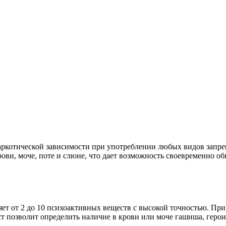
аркотической зависимости при употреблении любых видов запр
рови, моче, поте и слюне, что дает возможность своевременно о
яет от 2 до 10 психоактивных веществ с высокой точностью. Пр
ст позволит определить наличие в крови или моче гашиша, герои