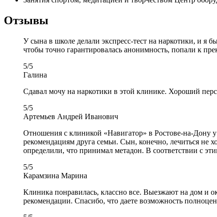
Отзывы
У сына в школе делали экспресс-тест на наркотики, и я 
чтобы точно гарантировалась анонимность, попали к прек
5
/
5
Галина
Сдавал мочу на наркотики в этой клинике. Хороший перс
5
/
5
Артемьев Андрей Иванович
Отношения с клиникой «Навигатор» в Ростове-на-Дону у н
рекомендациям друга семьи. Сын, конечно, лечиться не х
определили, что принимал метадон. В соответствии с эти
5
/
5
Карамзина Марина
Клиника понравилась, классно все. Выезжают на дом и ок
рекомендации. Спасибо, что даете возможность полноцен