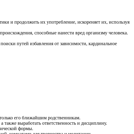
ики и продолжить их употребление, искореняет их, используя
роисхождения, способные нанести вред организму человека.
а поиски путей избавления от зависимости, кардинальное
 только его ближайшим родственникам.
 а также выработать ответственность и дисциплину.
зической формы.
ей, комнатами для творчества и медитации.