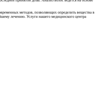
оследней принятой дозы. Анализ волос ведется на основе
современных методов, позволяющих определить вещества в
ейшему лечению. Услуги нашего медицинского центра