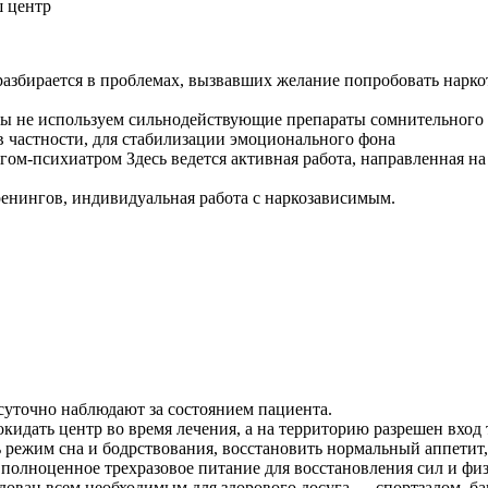
ш центр
азбирается в проблемах, вызвавших желание попробовать наркот
 не используем сильнодействующие препараты сомнительного п
в частности, для стабилизации эмоционального фона
огом-психиатром
Здесь ведется активная работа, направленная н
енингов, индивидуальная работа с наркозависимым.
уточно наблюдают за состоянием пациента.
кидать центр во время лечения, а на территорию разрешен вход
 режим сна и бодрствования, восстановить нормальный аппетит,
полноценное трехразовое питание для восстановления сил и фи
ован всем необходимым для здорового досуга — спортзалом, бан