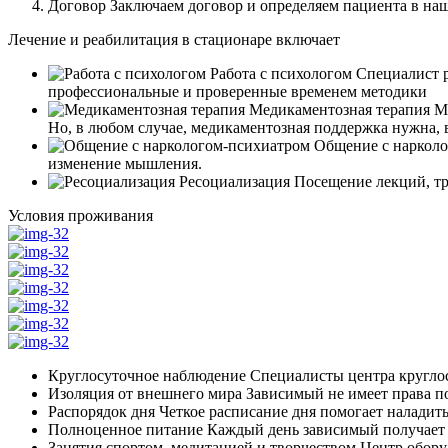
Договор
Заключаем договор и определяем пациента в на
Лечение и реабилитация в стационаре включает
Работа с психологом
Специалист р
профессиональные и проверенные временем методики
Медикаментозная терапия
Мы
Но, в любом случае, медикаментозная поддержка нужна, 
Общение с наркол
изменение мышления.
Ресоциализация
Посещение лекций, тр
Условия проживания
Круглосуточное наблюдение
Специалисты центра круглос
Изоляция от внешнего мира
Зависимый не имеет права по
Распорядок дня
Четкое расписание дня помогает наладить
Полноценное питание
Каждый день зависимый получает 
Занятия спортом, медитацией и творчеством
Центр оборуд