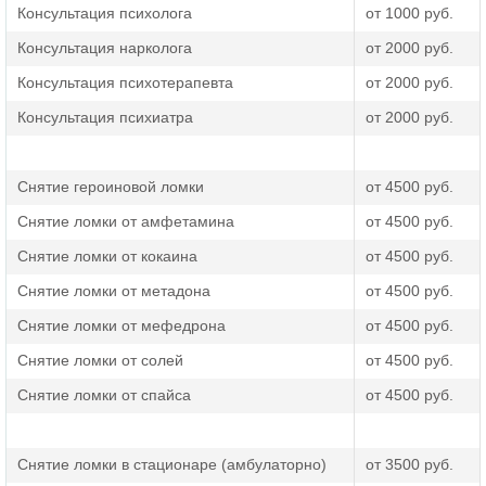
Консультация психолога
от 1000 руб.
специалистов, но и возможностью проведения
дополнительных мероприятий. Например, при
Консультация нарколога
от 2000 руб.
длительном приеме наркотиков опиатной группы нужна
УБОД, а для усиленной очистки крови используются ВЛОК
Консультация психотерапевта
от 2000 руб.
или плазмаферез – их можно применять только в клинике.
Консультация психиатра
от 2000 руб.
Как ставится капельница
Снятие героиновой ломки
от 4500 руб.
Если вам или вашим близким нужно прокапаться от
Снятие ломки от амфетамина
от 4500 руб.
наркотиков, звоните по телефону или оставляйте заявку:
мы оперативно свяжемся с вами для уточнения деталей.
Снятие ломки от кокаина
от 4500 руб.
И дома, и в клинике инфузионной терапии предшествует
опрос и осмотр наркозависимого, выяснение стажа
Снятие ломки от метадона
от 4500 руб.
употребления, типа наркотика, имеющихся хронических
Снятие ломки от мефедрона
от 4500 руб.
болезней, аллергий. После диагностики врач подбирает
лекарства для внутривенного введения, рассчитывает
Снятие ломки от солей
от 4500 руб.
дозировку и курс лечения.
Снятие ломки от спайса
от 4500 руб.
Во время процедуры больной находится под контролем
нарколога, который при необходимости скорректирует
терапию, уменьшит или увеличит дозировку. Далее будут
даны рекомендации относительно дальнейшего лечения.
Снятие ломки в стационаре (амбулаторно)
от 3500 руб.