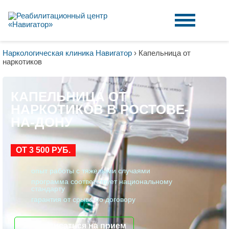
Наркологическая клиника Навигатор
›
Капельница от
наркотиков
КАПЕЛЬНИЦА ОТ
НАРКОТИКОВ В РОСТОВЕ-
НА-ДОНУ
ОТ 3 500 РУБ.
опыт работы с тяжелыми случаями
программа соответствует национальному
стандарту
гарантия от срыва по договору
записаться на прием