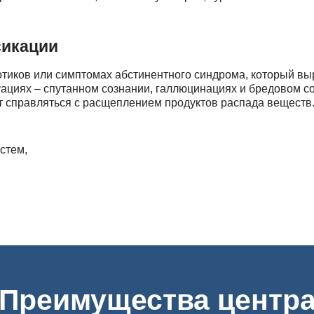
сикации
тиков или симптомах абстинентного синдрома, который выр
уациях – спутанном сознании, галлюцинациях и бредовом с
ет справляться с расщеплением продуктов распада веществ
стем,
иков, готовых выехать по любому адресу в Ростове-на-Дон
Преимущества центр
ркомании