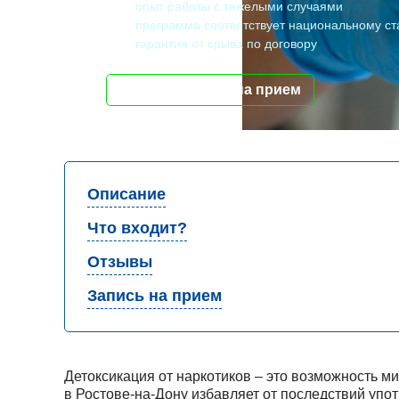
опыт работы с тяжелыми случаями
программа соответствует национальному ст
гарантия от срыва по договору
записаться на прием
Описание
Что входит?
Отзывы
Запись на прием
Детоксикация от наркотиков – это возможность м
в Ростове-на-Дону избавляет от последствий упо