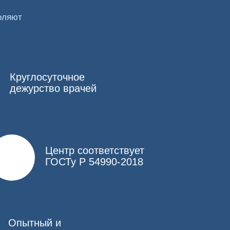
оляют
. Для этого нарколог собирает историю болезни,
чаются анализы, осмотры профильными
ид терапии.
Круглосуточное
ществ, через капельницу.
дежурство врачей
ией крови и ее возвращение обратно в
опиатами, например, метадоном или героином,
 как в течение нескольких часов она будет
Центр соответствует
ГОСТу Р 54990-2018
 и соберет анамнез.
дбирается индивидуально, но в стандартном
Опытный и