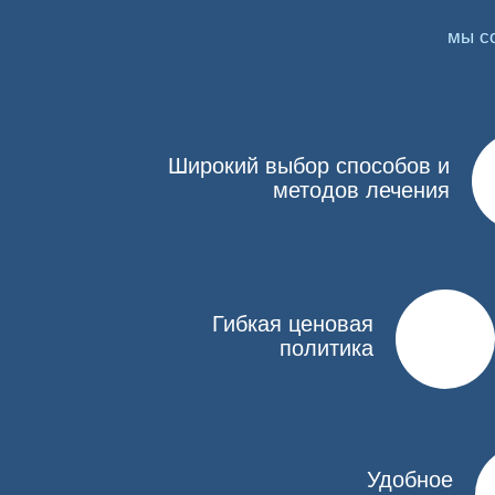
мы с
Очищение организма от наркотических веществ вы
выясняет стаж зависимости, тип употребляемых 
специалистами и обследования (УЗИ, ЭКГ, ЭЭГ).
Очищение организма от наркотиков предполагает
Широкий выбор способов и
Инфузионный. Предполагает введение растворо
методов лечения
Аппаратный. Специальные приборы быстро очищ
кровеносное русло.
Ультрабыстрый. Проводится детоксикация под
или передозировке. Суть в том, что наркоман 
сниматься благодаря процедуре УБОД.
Гибкая ценовая
политика
Метод выбирает нарколог после того, как оценит 
Как проводится очистка в клини
Детоксикация организма от наркотиков организуе
Удобное
варианте она состоит из следующих препаратов: