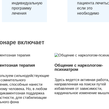
индивидуальную
пациента лечитьс
программу
если это
лечения
необходимо
ионаре включает
ентозная терапия
Общение с наркологом-
психиатром
ользуем сильнодействующие
Здесь ведется активная работа,
 сомнительного
направленная на поиски путей
ения, способные нанести
избавления от зависимости,
изму человека. Но, в любом
кардинальное изменение мышле
едикаментозная поддержка
астности, для стабилизации
ьного фона