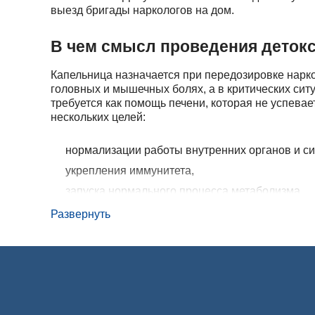
выезд бригады наркологов на дом.
В чем смысл проведения деток
Капельница назначается при передозировке нарко
головных и мышечных болях, а в критических сит
требуется как помощь печени, которая не успева
нескольких целей:
нормализации работы внутренних органов и си
укрепления иммунитета,
запуска нормального процесса метаболизма,
восстановления сна, аппетита,
Развернуть
стабилизации работы нервной системы.
В нашей клинике работает выездная бригада мед
мероприятий.
Варианты детоксикации при на