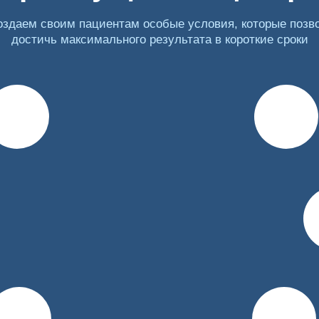
оздаем своим пациентам особые условия, которые позв
полняется после диагностики состояния здоровья пациента
достичь максимального результата в короткие сроки
средств, выявляет хронические заболевания. Далее назна
 Полученные диагностические данные позволят подобрать в
 применение нескольких методов детокса:
в и лекарств, нейтрализующих действие психоактивных ве
ают кровь от наркотиков и токсинов. Помогая с фильтрац
 местным наркозом. Назначается при отравлении сильными 
не испытывает мучительных болей во время абстиненции, так
состояние пациента, уточнит имеющиеся у него заболевания
ке «Навигатор»
тся под контролем бригады медиков. Состав капельницы по