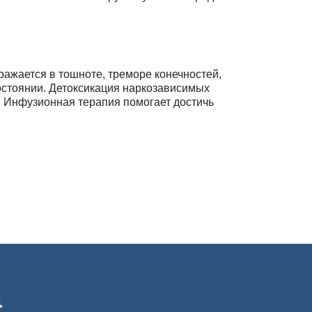
ажается в тошноте, треморе конечностей,
остоянии. Детоксикация наркозависимых
. Инфузионная терапия помогает достичь
у для выполнения срочных детоксикационных
а